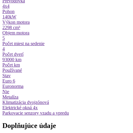
Prevodovka
4x4
Pohon
140kW
Výkon motora
2298 cm³
Objem motora
5
Počet miest na sedenie
4
Počet dverí
93000 km
Počet km
Používané
Stav
Euro 6
Euronorma
Nie
Metalíza
Klimatizácia dvojzónová
Elektrické okná 4x
Parkovacie senzory vzadu a vpredu
Doplňujúce údaje