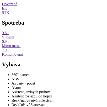
Dovezené
EK
STK
Spotreba
9.6 l
V meste
6.9 l
Mimo mesta
7.9 l
Kombinovaná
Výbava
360° kamera
ABS
Airbagy - počet
Alarm
Asistent jazdných pruhov
Asistent rozjazdu do kopca
Bezkľúčové otváranie dverí
Bezkľúčové štartovanie