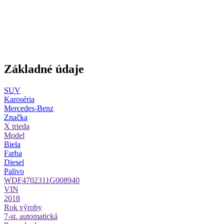
Základné údaje
SUV
Karoséria
Mercedes-Benz
Značka
X trieda
Model
Biela
Farba
Diesel
Palivo
WDF4702311G008940
VIN
2018
Rok výroby
7-st. automatická