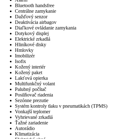
Bluetooth handsfree
Centrálne zamykanie
Dažďový senzor
Deaktivácia airbagov
Diaľkové ovládanie zamykania
Dotykový displej
Elektrické zrkadlá
Hliníkové disky
Hmlovky
Imobilizér
Isofix
Kožený interiér
Kožený paket
Lakťová opierka
Multifunkčný volant
Palubný počítač
Posilňovač riadenia
Sezónne prezutie
Systém kontroly tlaku v pneumatikách (TPMS)
Vonkajší teplomer
Vyhrievané zrkadlá
Ťažné zariadenie
Autorádio
Klimatizácia