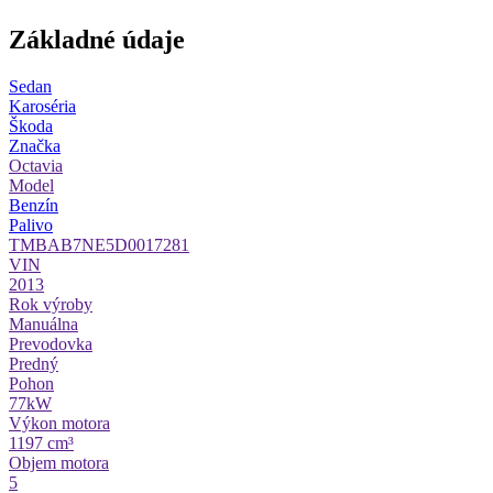
Základné údaje
Sedan
Karoséria
Škoda
Značka
Octavia
Model
Benzín
Palivo
TMBAB7NE5D0017281
VIN
2013
Rok výroby
Manuálna
Prevodovka
Predný
Pohon
77kW
Výkon motora
1197 cm³
Objem motora
5