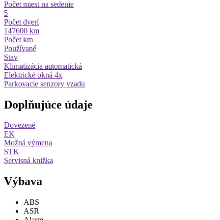
Počet miest na sedenie
5
Počet dverí
147600 km
Počet km
Používané
Stav
Klimatizácia automatická
Elektrické okná 4x
Parkovacie senzory vzadu
Doplňujúce údaje
Dovezené
EK
Možná výmena
STK
Servisná knižka
Výbava
ABS
ASR
Alarm