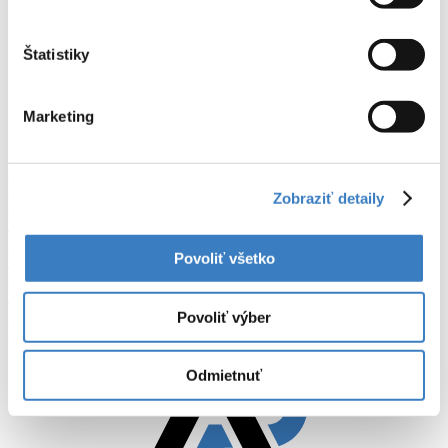
Combi
Coupé
Štatistiky
Hatchback
MPV
Sedan
Marketing
SUV
Filtre
Resetovať
BMW Rad 1 116i
Zobraziť detaily
24 999 €
BMW X2 sDrive18d M Sport A/T
Povoliť všetko
19 999 €
BMW 435d xDrive Gran Coupé M Sport
19 499 €
Povoliť výber
Zobraziť ďalšie ponuky
(...)
Odmietnuť