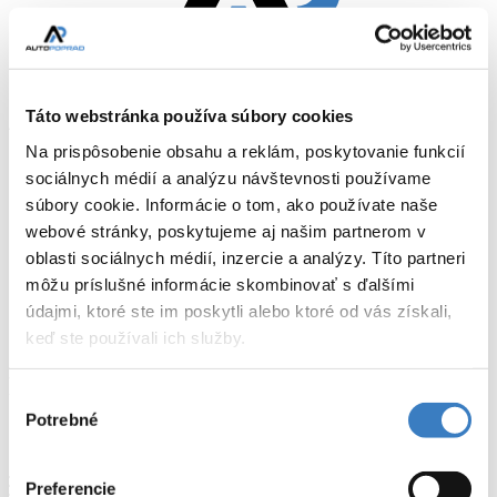
Táto webstránka používa súbory cookies
Na prispôsobenie obsahu a reklám, poskytovanie funkcií
Ponuka
sociálnych médií a analýzu návštevnosti používame
Služby
Kúpa vozidla
súbory cookie. Informácie o tom, ako používate naše
Predaj vozidla
webové stránky, poskytujeme aj našim partnerom v
Poistenie
oblasti sociálnych médií, inzercie a analýzy. Títo partneri
Financovanie
Kontakt
môžu príslušné informácie skombinovať s ďalšími
údajmi, ktoré ste im poskytli alebo ktoré od vás získali,
Domov
keď ste používali ich služby.
Ponuka
Ponuka
Výber
Potrebné
súhlasu
Zoznam
Preferencie
Menu