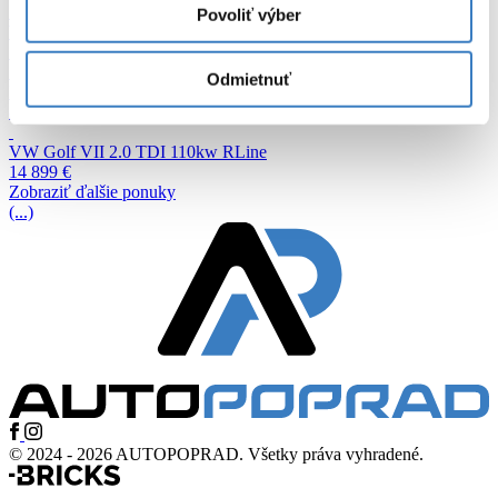
Povoliť výber
Volkswagen Golf 1,4 TSI BMT R-LINE Carbonová fólia
7 999 €
Odmietnuť
Mercedes-Benz B trieda 180 CDI BlueEFFICIENCY
8 499 €
VW Golf VII 2.0 TDI 110kw RLine
14 899 €
Zobraziť ďalšie ponuky
(...)
© 2024 - 2026 AUTOPOPRAD. Všetky práva vyhradené.