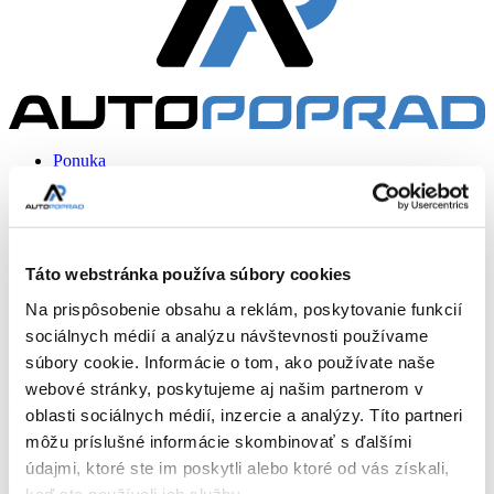
Ponuka
Služby
Kúpa vozidla
Predaj vozidla
Poistenie
Financovanie
Táto webstránka používa súbory cookies
Kontakt
Na prispôsobenie obsahu a reklám, poskytovanie funkcií
Domov
sociálnych médií a analýzu návštevnosti používame
Ponuka
Hatchback
súbory cookie. Informácie o tom, ako používate naše
webové stránky, poskytujeme aj našim partnerom v
Hatchback
oblasti sociálnych médií, inzercie a analýzy. Títo partneri
môžu príslušné informácie skombinovať s ďalšími
Zoznam
údajmi, ktoré ste im poskytli alebo ktoré od vás získali,
keď ste používali ich služby.